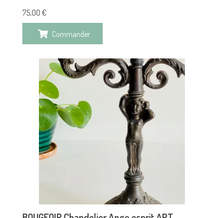
75,00
€
Commander
BOUGEOIR Chandelier Ange esprit ART