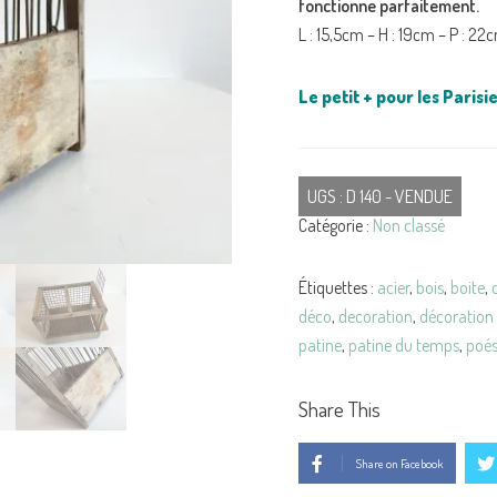
fonctionne parfaitement.
L : 15,5cm – H : 19cm – P : 22
Le petit + pour les Parisie
UGS :
D 140 - VENDUE
Catégorie :
Non classé
Étiquettes :
acier
,
bois
,
boite
,
déco
,
decoration
,
décoration 
patine
,
patine du temps
,
poés
Share This
Share on Facebook