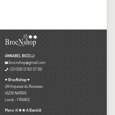
ANNABEL BICELLI
brocnshop@gmail.com
+33 (0)6 13 80 57 06
♥ BrocNshop ♥
241 Impasse du Ruisseau
45210 NARGIS
Loiret – FRANCE
Merci ☆★★ A Bientôt