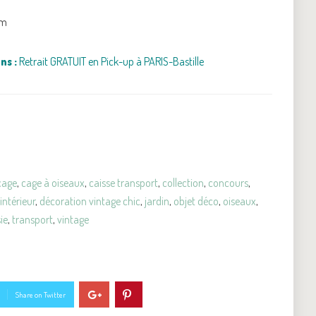
cm
ns :
Retrait GRATUIT en Pick-up à PARIS-Bastille
cage
,
cage à oiseaux
,
caisse transport
,
collection
,
concours
,
intérieur
,
décoration vintage chic
,
jardin
,
objet déco
,
oiseaux
,
ie
,
transport
,
vintage
Share on Twitter