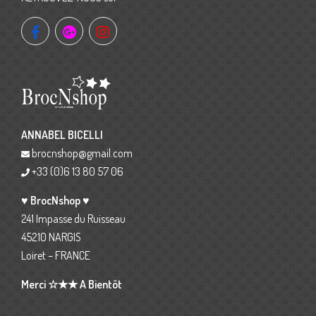
ANNABEL BICELLI
brocnshop@gmail.com
+33 (0)6 13 80 57 06
♥ BrocNshop ♥
241 Impasse du Ruisseau
45210 NARGIS
Loiret – FRANCE
Merci ☆★★ A Bientôt