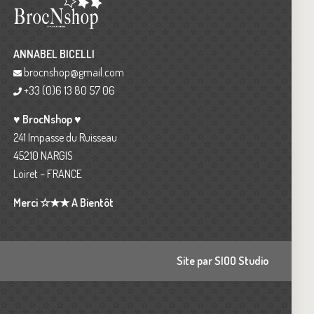
ANNABEL BICELLI
brocnshop@gmail.com
+33 (0)6 13 80 57 06
♥ BrocNshop ♥
241 Impasse du Ruisseau
45210 NARGIS
Loiret – FRANCE
Merci ☆★★ A Bientôt
Site par SIOO Studio