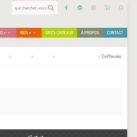
CO »
KIDS »
IDEES CADEAUX
À PROPOS
CONTACT
ueil
Boutique
MOBILIER
Meubles de Rangement
Coiffeuses