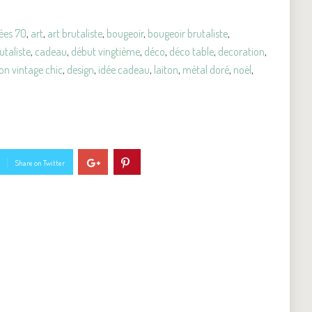
ées 70
,
art
,
art brutaliste
,
bougeoir
,
bougeoir brutaliste
,
utaliste
,
cadeau
,
début vingtième
,
déco
,
déco table
,
decoration
,
on vintage chic
,
design
,
idée cadeau
,
laiton
,
métal doré
,
noël
,
Share on Twitter