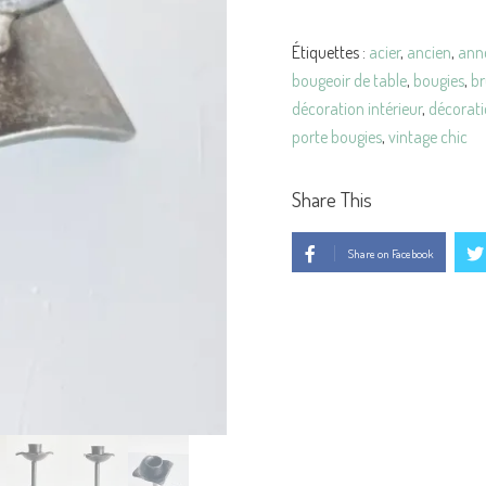
Brutaliste
VINTAGE
Étiquettes :
acier
,
ancien
,
ann
bougeoir de table
,
bougies
,
br
décoration intérieur
,
décorati
porte bougies
,
vintage chic
Share This
Share on Facebook