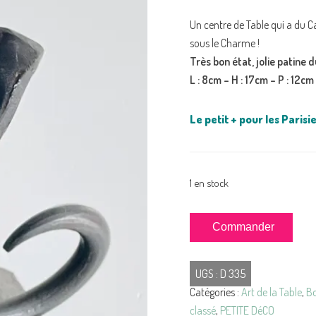
Un centre de Table qui a du Ca
sous le Charme !
Très bon état, jolie patine d
L : 8cm – H : 17cm – P : 12cm
Le petit + pour les Parisie
1 en stock
quantité
Commander
de
BOUGEOIR
UGS :
D 335
de
Catégories :
Art de la Table
,
Bo
Table
classé
,
PETITE DéCO
Acier