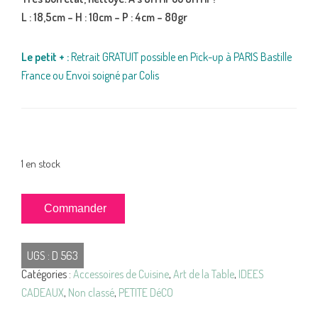
L : 18,5cm – H : 10cm – P : 4cm – 80gr
Le petit + :
Retrait GRATUIT possible en Pick-up à PARIS Bastille
France ou Envoi soigné par Colis
1 en stock
quantité
Commander
de
Tire-
UGS :
D 563
BOUCHON
Catégories :
Accessoires de Cuisine
,
Art de la Table
,
IDEES
en
CADEAUX
,
Non classé
,
PETITE DéCO
Bois
VINTAGE