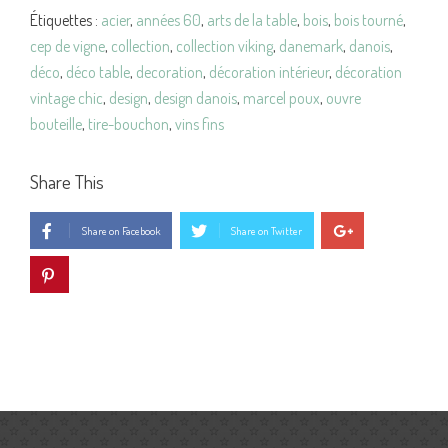
Étiquettes :
acier
,
années 60
,
arts de la table
,
bois
,
bois tourné
,
cep de vigne
,
collection
,
collection viking
,
danemark
,
danois
,
déco
,
déco table
,
decoration
,
décoration intérieur
,
décoration
vintage chic
,
design
,
design danois
,
marcel poux
,
ouvre
bouteille
,
tire-bouchon
,
vins fins
Share This
Share on Facebook
Share on Twitter