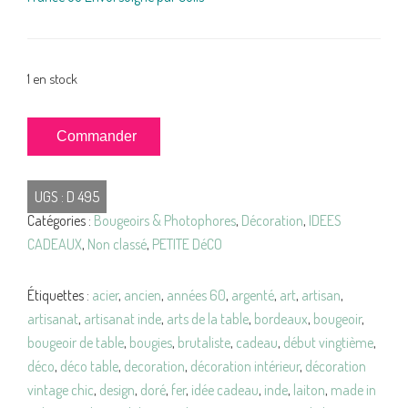
1 en stock
quantité
Commander
de
BOUGEOIRS
UGS :
D 495
Pique
Catégories :
Bougeoirs & Photophores
,
Décoration
,
IDEES
Cierges
CADEAUX
,
Non classé
,
PETITE DéCO
Métal
Patiné
VINTAGE
Étiquettes :
acier
,
ancien
,
années 60
,
argenté
,
art
,
artisan
,
artisanat
,
artisanat inde
,
arts de la table
,
bordeaux
,
bougeoir
,
bougeoir de table
,
bougies
,
brutaliste
,
cadeau
,
début vingtième
,
déco
,
déco table
,
decoration
,
décoration intérieur
,
décoration
vintage chic
,
design
,
doré
,
fer
,
idée cadeau
,
inde
,
laiton
,
made in