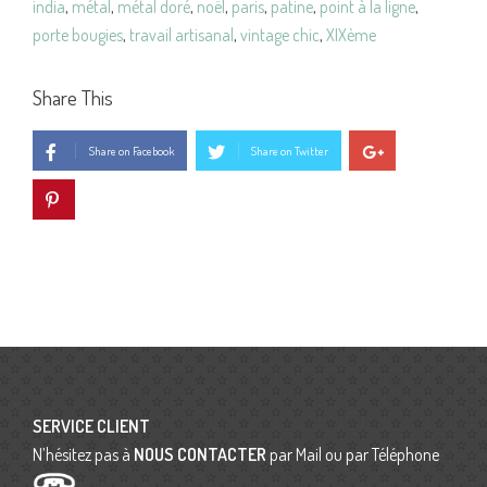
india
,
métal
,
métal doré
,
noël
,
paris
,
patine
,
point à la ligne
,
porte bougies
,
travail artisanal
,
vintage chic
,
XIXème
Share This
Share on Facebook
Share on Twitter
SERVICE CLIENT
N’hésitez pas à
NOUS CONTACTER
par Mail ou par Téléphone