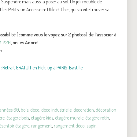
Suspendre mais aussi à poser au sol. Un joli meuble de
es Petits, un Accessoire Utile et Chic, qui va vite trouver sa
possibilité (comme vous le voyez sur 2 photos) de l’associer à
 M 226
, on les Adore!
cm
:
Retrait GRATUIT en Pick-up à PARIS-Bastille
années 60
,
bois
,
déco
,
déco industrielle
,
decoration
,
décoration
ère
,
étagère bois
,
étagère kids
,
étagère murale
,
étagère rotin
,
ésentoir étagère
,
rangement
,
rangement déco
,
sapin
,