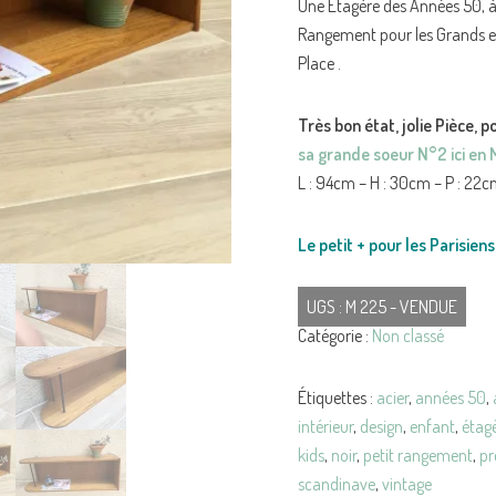
Une Étagère des Années 50, à 
Rangement pour les Grands et l
Place .
Très bon état, jolie Pièce, 
sa grande soeur N°2 ici en
L : 94cm – H : 30cm – P : 22
Le petit + pour les Parisiens 
UGS :
M 225 - VENDUE
Catégorie :
Non classé
Étiquettes :
acier
,
années 50
,
intérieur
,
design
,
enfant
,
étag
kids
,
noir
,
petit rangement
,
pr
scandinave
,
vintage