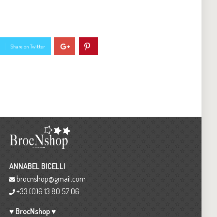
Share on Twitter
ANNABEL BICELLI
brocnshop@gmail.com
+33 (0)6 13 80 57 06
♥ BrocNshop ♥