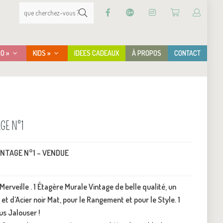
CO »
KIDS »
IDEES CADEAUX
À PROPOS
CONTACT
GE N°1
INTAGE N°1 – VENDUE
erveille . 1 Étagère Murale Vintage de belle qualité, un
et d’Acier noir Mat, pour le Rangement et pour le Style. 1
us Jalouser !