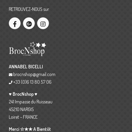
RETROUVEZ-NOUS sur
ANNABEL BICELLI
brocnshop@gmail.com
+33 (0)6 13 80 57 06
♥ BrocNshop ♥
241 Impasse du Ruisseau
45210 NARGIS
Loiret – FRANCE
Merci ☆★★ A Bientôt