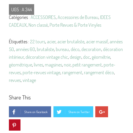
Porte-
UGS :
A 344
REVUES
Catégories :
ACCESSOIRES
,
Accessoires de Bureau
,
IDEES
Acier
CADEAUX
,
Non classé
,
Porte Revues & Porte Vinyles
BRUTALISTE
Vintage
Étiquettes :
22 tours
,
acier
,
acier brutaliste
,
acier massif
,
années
50
,
années 60
,
brutaliste
,
bureau
,
déco
,
decoration
,
décoration
intérieur
,
décoration vintage chic
,
design
,
doc
,
géométrie
,
géométrique
,
livres
,
magsines
,
noir
,
petit rangement
,
porte-
revues
,
porte-revues vintage
,
rangement
,
rangement déco
,
revues
,
vintage
Share This
Share on Facebook
Share on Twitter