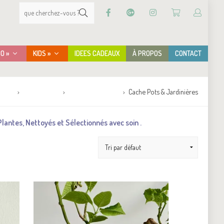
CO »
KIDS »
IDEES CADEAUX
À PROPOS
CONTACT
tique
PETITE DéCO
Jardin & Extérieur
Cache Pots & Jardinières
lantes, Nettoyés et Sélectionnés avec soin .