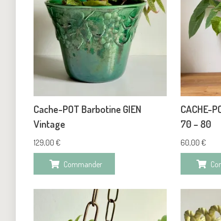
Cache-POT Barbotine GIEN
CACHE-PO
Vintage
70 – 80
129,00
€
60,00
€
Commander
Co