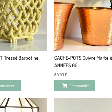
T Tressé Barbotine
CACHE-POTS Cuivre Martel
ANNEES 60
80,00
€
mmander
Commander