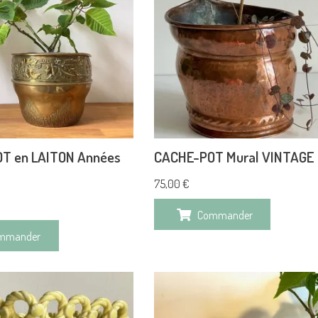
T en LAITON Années
CACHE-POT Mural VINTAGE
75,00
€
Commander
mmander