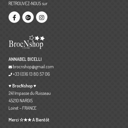
RETROUVEZ-NOUS sur
ANNABEL BICELLI
brocnshop@gmail.com
+33 (0)6 13 80 57 06
♥ BrocNshop ♥
241 Impasse du Ruisseau
45210 NARGIS
Loiret – FRANCE
Merci ☆★★ A Bientôt