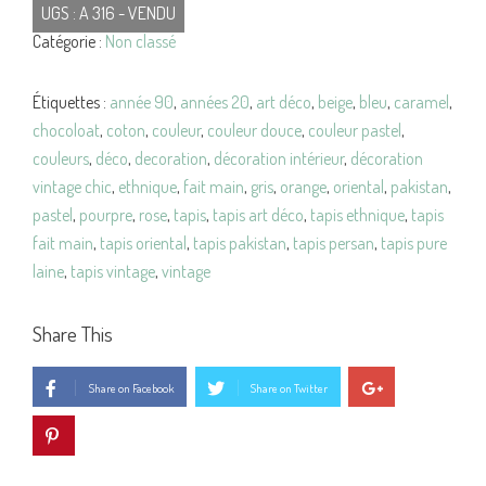
UGS :
A 316 - VENDU
Catégorie :
Non classé
Étiquettes :
année 90
,
années 20
,
art déco
,
beige
,
bleu
,
caramel
,
chocoloat
,
coton
,
couleur
,
couleur douce
,
couleur pastel
,
couleurs
,
déco
,
decoration
,
décoration intérieur
,
décoration
vintage chic
,
ethnique
,
fait main
,
gris
,
orange
,
oriental
,
pakistan
,
pastel
,
pourpre
,
rose
,
tapis
,
tapis art déco
,
tapis ethnique
,
tapis
fait main
,
tapis oriental
,
tapis pakistan
,
tapis persan
,
tapis pure
laine
,
tapis vintage
,
vintage
Share This
Share on Facebook
Share on Twitter