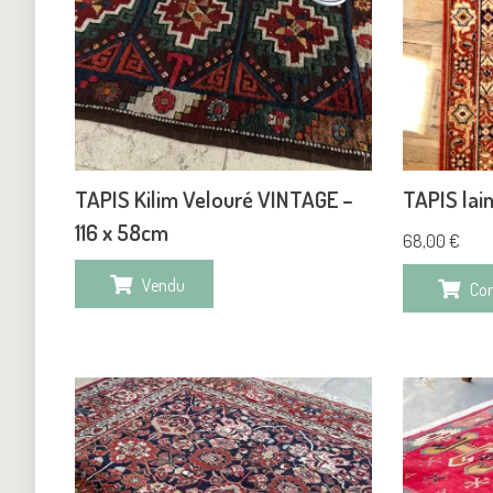
TAPIS Kilim Velouré VINTAGE –
TAPIS lai
116 x 58cm
68,00
€
Vendu
Co