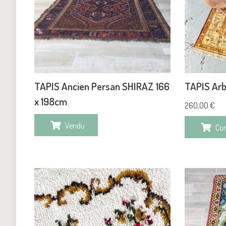
TAPIS Ancien Persan SHIRAZ 166
TAPIS Arb
x 198cm
260,00
€
Vendu
Co