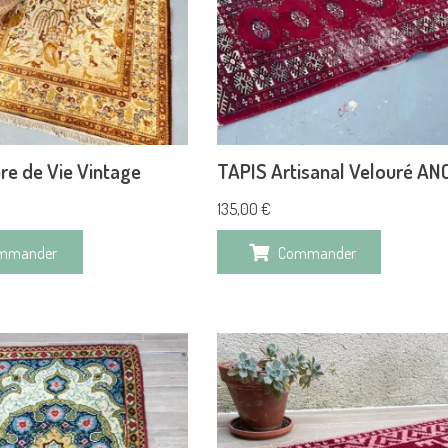
re de Vie Vintage
TAPIS Artisanal Velouré AN
135,00
€
mmander
Commander