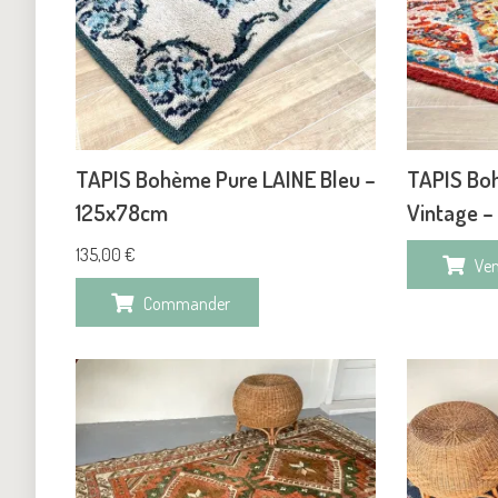
TAPIS Bohème Pure LAINE Bleu –
TAPIS Bo
125x78cm
Vintage –
135,00
€
Ve
Commander