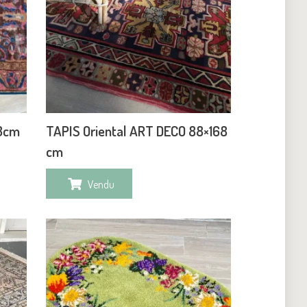
23cm
TAPIS Oriental ART DECO 88×168
cm
Vendu