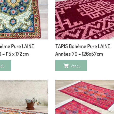
hème Pure LAINE
TAPIS Bohème Pure LAINE
 – 115 x 172cm
Années 70 – 126x57cm
ndu
Vendu