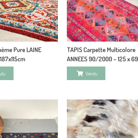
hème Pure LAINE
TAPIS Carpette Multicolore
 187x115cm
ANNEES 90/2000 – 125 x 6
ndu
Vendu