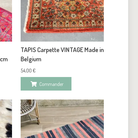
TAPIS Carpette VINTAGE Made in
9cm
Belgium
54,00
€
Commander