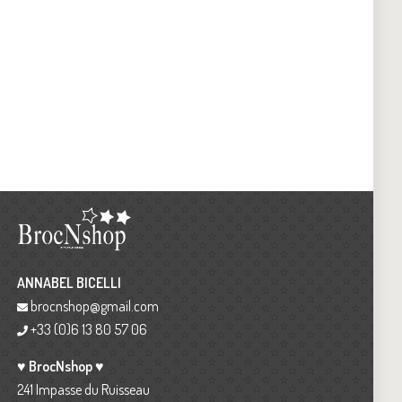
ANNABEL BICELLI
brocnshop@gmail.com
+33 (0)6 13 80 57 06
♥ BrocNshop ♥
241 Impasse du Ruisseau