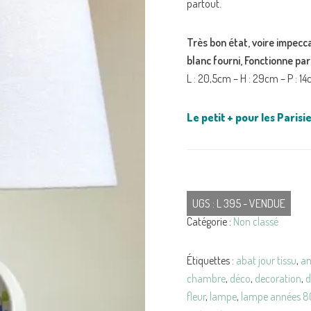
partout.
Très bon état, voire impecc
blanc fourni, Fonctionne pa
L : 20,5cm – H : 29cm – P : 1
Le petit + pour les Parisie
UGS :
L 395 - VENDUE
Catégorie :
Non classé
Étiquettes :
abat jour tissu
,
an
chambre
,
déco
,
decoration
,
d
fleur
,
lampe
,
lampe années 8