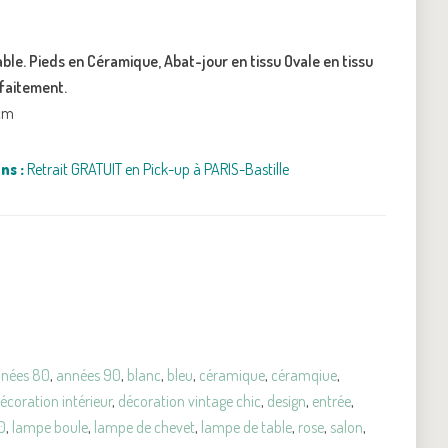
able. Pieds en Céramique, Abat-jour en tissu Ovale en tissu
rfaitement.
4cm
ns :
Retrait GRATUIT en Pick-up à PARIS-Bastille
nées 80
,
années 90
,
blanc
,
bleu
,
céramique
,
céramqiue
,
écoration intérieur
,
décoration vintage chic
,
design
,
entrée
,
0
,
lampe boule
,
lampe de chevet
,
lampe de table
,
rose
,
salon
,