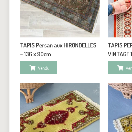
TAPIS Persan aux HIRONDELLES
TAPIS PE
– 136 x 90cm
VINTAGE 
Vendu
Ve