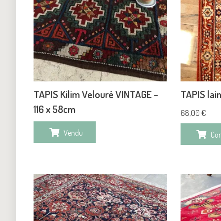
TAPIS Kilim Velouré VINTAGE –
TAPIS lai
116 x 58cm
68,00
€
Vendu
Co