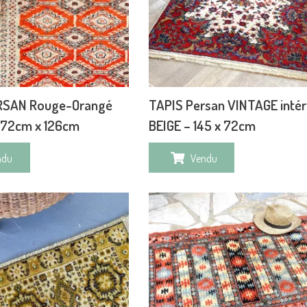
RSAN Rouge-Orangé
TAPIS Persan VINTAGE intér
172cm x 126cm
BEIGE – 145 x 72cm
ndu
Vendu