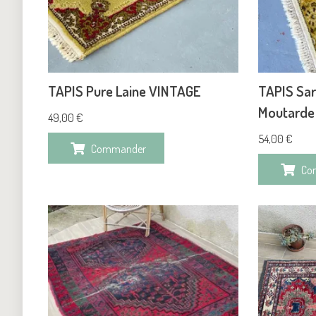
TAPIS Pure Laine VINTAGE
TAPIS Sa
Moutarde
49,00
€
54,00
€
Commander
Co