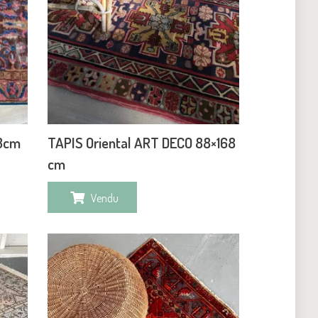
23cm
TAPIS Oriental ART DECO 88×168
cm
Vendu