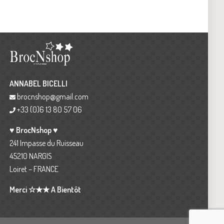
ANNABEL BICELLI
brocnshop@gmail.com
+33 (0)6 13 80 57 06
♥ BrocNshop ♥
241 Impasse du Ruisseau
45210 NARGIS
Loiret – FRANCE
Merci ☆★★ A Bientôt