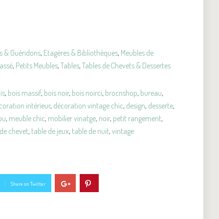
es & Guéridons
,
Etagères & Bibliothèques
,
Meubles de
assé
,
Petits Meubles
,
Tables
,
Tables de Chevets & Dessertes
is
,
bois massif
,
bois noir
,
bois noirci
,
brocnshop
,
bureau
,
coration intérieur
,
décoration vintage chic
,
design
,
desserte
,
ou
,
meuble chic
,
mobilier vinatge
,
noir
,
petit rangement
,
 de chevet
,
table de jeux
,
table de nuit
,
vintage
Share on Twitter