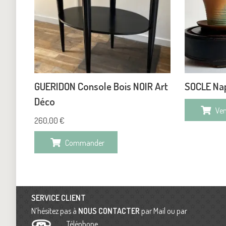
GUERIDON Console Bois NOIR Art
SOCLE Nap
Déco
Ve
260,00
€
Commander
SERVICE CLIENT
N’hésitez pas à
NOUS CONTACTER
par Mail ou par
Téléphone