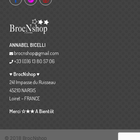
ANNABEL BICELLI
brocnshop@gmail.com
+33 (0)6 13 80 57 06
♥ BrocNshop ♥
241 Impasse du Ruisseau
45210 NARGIS
Loiret – FRANCE
Merci ☆★★ A Bientôt
© 2018 BrocNshop