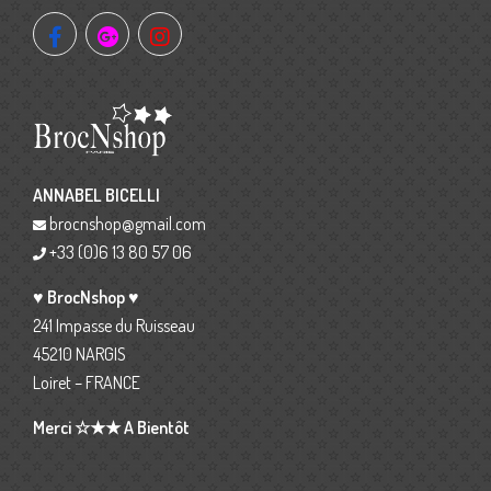
ANNABEL BICELLI
brocnshop@gmail.com
+33 (0)6 13 80 57 06
♥ BrocNshop ♥
241 Impasse du Ruisseau
45210 NARGIS
Loiret – FRANCE
Merci ☆★★ A Bientôt