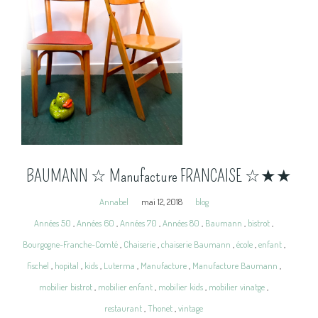
BAUMANN ☆ Manufacture FRANCAISE ☆★★
Annabel
mai 12, 2018
blog
Années 50
,
Années 60
,
Années 70
,
Années 80
,
Baumann
,
bistrot
,
Bourgogne-Franche-Comté
,
Chaiserie
,
chaiserie Baumann
,
école
,
enfant
,
fischel
,
hopital
,
kids
,
Luterma
,
Manufacture
,
Manufacture Baumann
,
mobilier bistrot
,
mobilier enfant
,
mobilier kids
,
mobilier vinatge
,
restaurant
,
Thonet
,
vintage