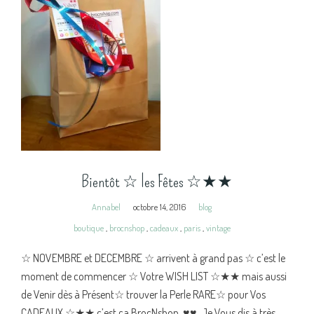
Bientôt ☆ les Fêtes ☆★★
Annabel
octobre 14, 2016
blog
boutique
,
brocnshop
,
cadeaux
,
paris
,
vintage
☆ NOVEMBRE et DECEMBRE ☆ arrivent à grand pas ☆ c’est le
moment de commencer ☆ Votre WISH LIST ☆★★ mais aussi
de Venir dès à Présent☆ trouver la Perle RARE☆ pour Vos
CADEAUX ☆★★ c’est ça BrocNshop ♥♥ Je Vous dis à très ...