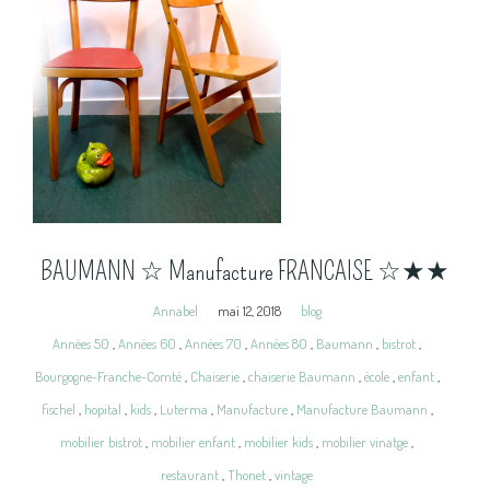
BAUMANN ☆ Manufacture FRANCAISE ☆★★
Annabel
mai 12, 2018
blog
Années 50
,
Années 60
,
Années 70
,
Années 80
,
Baumann
,
bistrot
,
Bourgogne-Franche-Comté
,
Chaiserie
,
chaiserie Baumann
,
école
,
enfant
,
fischel
,
hopital
,
kids
,
Luterma
,
Manufacture
,
Manufacture Baumann
,
mobilier bistrot
,
mobilier enfant
,
mobilier kids
,
mobilier vinatge
,
restaurant
,
Thonet
,
vintage