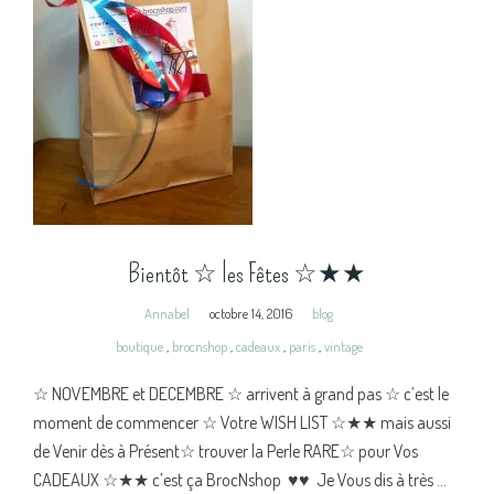
Bientôt ☆ les Fêtes ☆★★
Annabel
octobre 14, 2016
blog
boutique
,
brocnshop
,
cadeaux
,
paris
,
vintage
☆ NOVEMBRE et DECEMBRE ☆ arrivent à grand pas ☆ c’est le
moment de commencer ☆ Votre WISH LIST ☆★★ mais aussi
de Venir dès à Présent☆ trouver la Perle RARE☆ pour Vos
CADEAUX ☆★★ c’est ça BrocNshop ♥♥ Je Vous dis à très ...