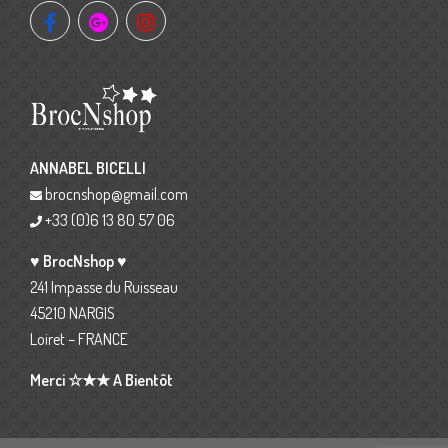
ANNABEL BICELLI
brocnshop@gmail.com
+33 (0)6 13 80 57 06
♥ BrocNshop ♥
241 Impasse du Ruisseau
45210 NARGIS
Loiret – FRANCE
Merci ☆★★ A Bientôt