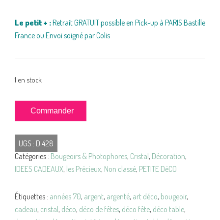
Le petit + :
Retrait GRATUIT possible en Pick-up à PARIS Bastille
France ou Envoi soigné par Colis
1 en stock
quantité
Commander
de
BOUGEOIRS
UGS :
D 428
Cristal
Catégories :
Bougeoirs & Photophores
,
Cristal
,
Décoration
,
façon
IDEES CADEAUX
,
les Précieux
,
Non classé
,
PETITE DéCO
LITTALA
Vintage
Étiquettes :
années 70
,
argent
,
argenté
,
art déco
,
bougeoir
,
cadeau
,
cristal
,
déco
,
déco de fêtes
,
déco fête
,
déco table
,