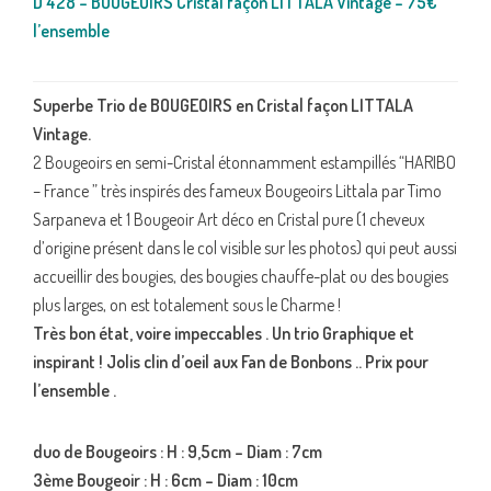
D 428 – BOUGEOIRS Cristal façon LITTALA Vintage – 75€
l’ensemble
Superbe Trio de BOUGEOIRS en Cristal façon LITTALA
Vintage.
2 Bougeoirs en semi-Cristal étonnamment estampillés “HARIBO
– France ” très inspirés des fameux Bougeoirs Littala par Timo
Sarpaneva et 1 Bougeoir Art déco en Cristal pure (1 cheveux
d’origine présent dans le col visible sur les photos) qui peut aussi
accueillir des bougies, des bougies chauffe-plat ou des bougies
plus larges, on est totalement sous le Charme !
Très bon état, voire impeccables . Un trio Graphique et
inspirant ! Jolis clin d’oeil aux Fan de Bonbons .. Prix pour
l’ensemble .
duo de Bougeoirs : H : 9,5cm – Diam : 7cm
3ème Bougeoir : H : 6cm – Diam : 10cm