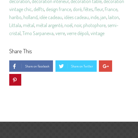
decoration
,
décoration intérieur
,
décoration table
,
décoration
vintage chic
,
delfts
,
design france
,
doré
,
fêtes
,
fleur
,
France
,
haribo
,
holland
,
idée cadeau
,
idées cadeau
,
inde
,
jan
,
laiton
,
Littala
,
métal
,
métal argenté
,
noël
,
noir
,
photophore
,
semi-
cristal
,
Timo Sarpaneva
,
verre
,
verre dépoli
,
vintage
Share This
Share on Facebook
Share on Twitter