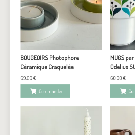
BOUGEOIRS Photophore
MUGS par
Céramique Craquelée
Odelius S
69,00
€
60,00
€
Commander
Co