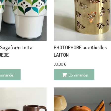
 Sagaform Lotta
PHOTOPHORE aux Abeilles
UEDE
LAITON
30,00
€
mmander
Commander