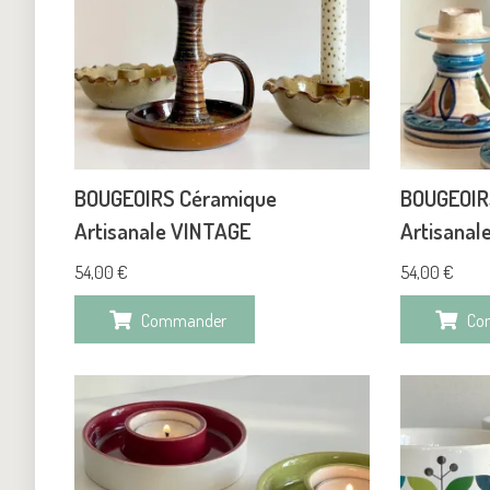
BOUGEOIRS Céramique
BOUGEOIR
Artisanale VINTAGE
Artisanal
54,00
€
54,00
€
Commander
Co