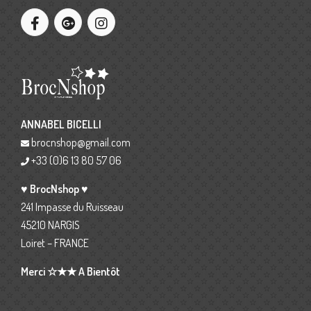
ANNABEL BICELLI
brocnshop@gmail.com
+33 (0)6 13 80 57 06
♥ BrocNshop ♥
241 Impasse du Ruisseau
45210 NARGIS
Loiret – FRANCE
Merci ☆★★ A Bientôt