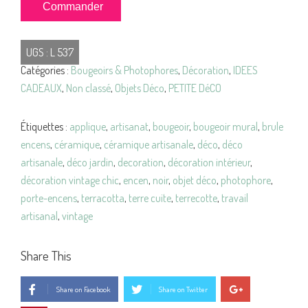
quantité
Commander
de
BOUGEOIR
UGS :
L 537
Photophore
Catégories :
Bougeoirs & Photophores
,
Décoration
,
IDEES
Artisanal
CADEAUX
,
Non classé
,
Objets Déco
,
PETITE DéCO
TERRACOTTA
Étiquettes :
applique
,
artisanat
,
bougeoir
,
bougeoir mural
,
brule
encens
,
céramique
,
céramique artisanale
,
déco
,
déco
artisanale
,
déco jardin
,
decoration
,
décoration intérieur
,
décoration vintage chic
,
encen
,
noir
,
objet déco
,
photophore
,
porte-encens
,
terracotta
,
terre cuite
,
terrecotte
,
travail
artisanal
,
vintage
Share This
Share on Facebook
Share on Twitter