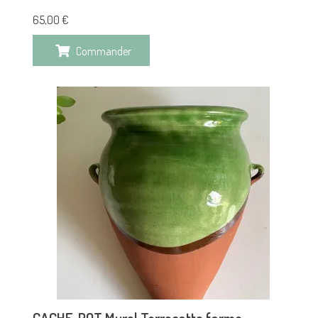
65,00
€
Commander
CACHE-POT Mural Terracotta forme