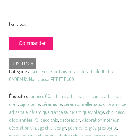
1 en stock
quantité
Commander
de
POT
UGS :
D 536
Vide-
Catégories :
Accessoires de Cuisine
,
Art de la Table
,
IDEES
Poche
CADEAUX
,
Non classé
,
PETITE DéCO
Grès
PYRITE
Vintage
Étiquettes :
années 60
,
artisan
,
artisanal
,
artisanat
,
artisanat
d'art
,
bijou
,
boite
,
céramique
,
céramique allemande
,
céramique
artisanale
,
céramique française
,
céramique vintage
,
chic
,
déco
,
déco années 70
,
déco chic
,
decoration
,
décoration intérieur
,
décoration vintage chic
,
design
,
géométrie
,
grès
,
grès pyrité
,
idées cadeau
,
pot
,
poterie
,
shabby chic
,
vase
,
vase en verre
,