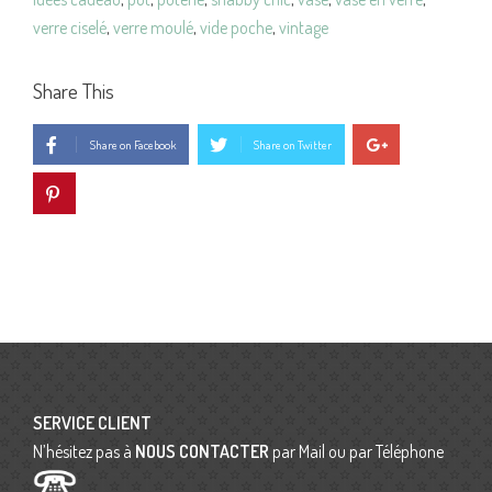
verre ciselé
,
verre moulé
,
vide poche
,
vintage
Share This
Share on Facebook
Share on Twitter
SERVICE CLIENT
N’hésitez pas à
NOUS CONTACTER
par Mail ou par Téléphone