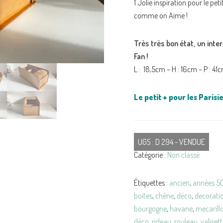
1 Jolie inspiration pour le pe
comme on Aime !
Très très bon état, un inter
Fan !
L : 18,5cm – H : 16cm – P : 41
Le petit + pour les Parisie
UGS :
D 294 - VENDUE
Catégorie :
Non classé
Étiquettes :
ancien
,
années 5
boites
,
chêne
,
déco
,
decorati
bourgogne
,
havane
,
mecarill
déco
,
rideau
,
rouleau
,
valiset