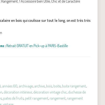
tit Rangement, 1 Accessoire bien Utile, Chic et de Caractère
calaire en bois qui coulisse sur tout le long, on est très très
cm
ns :
Retrait GRATUIT en Pick-up à PARIS-Bastille
0
,
années 60
,
archivage
,
archive
,
bois
,
boite
,
boite rangement
,
on
,
décoration intérieur
,
décoration vintage chic
,
duchesse de
os
,
pates de fruits
,
petit rangement
,
rangement
,
rangement
te
,
vintage