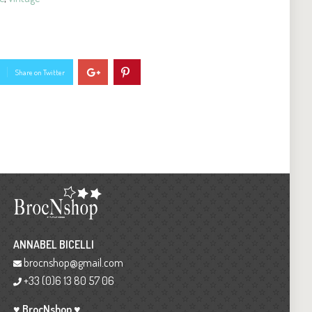
Share on Twitter
ANNABEL BICELLI
brocnshop@gmail.com
+33 (0)6 13 80 57 06
♥ BrocNshop ♥