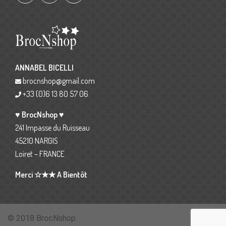
ANNABEL BICELLI
brocnshop@gmail.com
+33 (0)6 13 80 57 06
♥ BrocNshop ♥
241 Impasse du Ruisseau
45210 NARGIS
Loiret – FRANCE
Merci ☆★★ A Bientôt
© 2018 BrocNshop