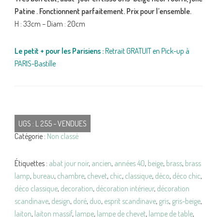
Patine . Fonctionnent parfaitement. Prix pour l’ensemble.
H : 33cm – Diam : 20cm
Le petit + pour les Parisiens :
Retrait GRATUIT en Pick-up à
PARIS-Bastille
UGS :
L 255 - VENDUES
Catégorie :
Non classé
Étiquettes :
abat jour noir
,
ancien
,
années 40
,
beige
,
brass
,
brass
lamp
,
bureau
,
chambre
,
chevet
,
chic
,
classique
,
déco
,
déco chic
,
déco classique
,
decoration
,
décoration intérieur
,
décoration
scandinave
,
design
,
doré
,
duo
,
esprit scandinave
,
gris
,
gris-beige
,
laiton
,
laiton massif
,
lampe
,
lampe de chevet
,
lampe de table
,