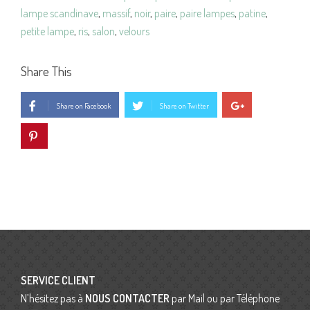
lampe scandinave
,
massif
,
noir
,
paire
,
paire lampes
,
patine
,
petite lampe
,
ris
,
salon
,
velours
Share This
Share on Facebook
Share on Twitter
SERVICE CLIENT
N’hésitez pas à
NOUS CONTACTER
par Mail ou par Téléphone