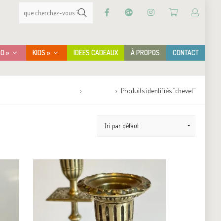
CO »
KIDS »
IDEES CADEAUX
À PROPOS
CONTACT
Accueil
Boutique
Produits identifiés “chevet”