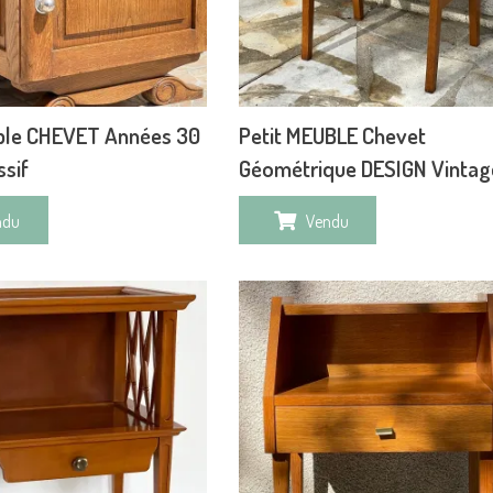
uble CHEVET Années 30
Petit MEUBLE Chevet
sif
Géométrique DESIGN Vintag
ndu
Vendu