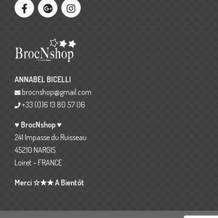
ANNABEL BICELLI
brocnshop@gmail.com
+33 (0)6 13 80 57 06
♥ BrocNshop ♥
241 Impasse du Ruisseau
45210 NARGIS
Loiret – FRANCE
Merci ☆★★ A Bientôt