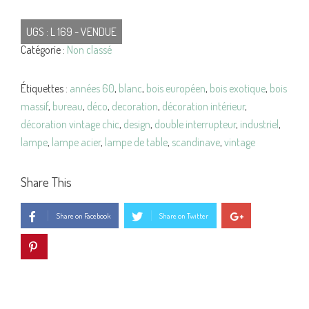
UGS :
L 169 - VENDUE
Catégorie :
Non classé
Étiquettes :
années 60
,
blanc
,
bois européen
,
bois exotique
,
bois
massif
,
bureau
,
déco
,
decoration
,
décoration intérieur
,
décoration vintage chic
,
design
,
double interrupteur
,
industriel
,
lampe
,
lampe acier
,
lampe de table
,
scandinave
,
vintage
Share This
Share on Facebook
Share on Twitter