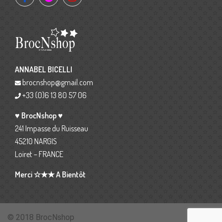
ANNABEL BICELLI
brocnshop@gmail.com
+33 (0)6 13 80 57 06
♥ BrocNshop ♥
241 Impasse du Ruisseau
45210 NARGIS
Loiret – FRANCE
Merci ☆★★ A Bientôt
© 2018 BrocNshop