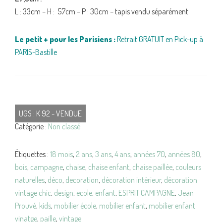
L : 33cm – H : 57cm – P : 30cm – tapis vendu séparément
Le petit + pour les Parisiens :
Retrait GRATUIT en Pick-up à
PARIS-Bastille
UGS :
K 92 - VENDUE
Catégorie :
Non classé
Étiquettes :
18 mois
,
2 ans
,
3 ans
,
4 ans
,
années 70
,
années 80
,
bois
,
campagne
,
chaise
,
chaise enfant
,
chaise paillée
,
couleurs
naturelles
,
déco
,
decoration
,
décoration intérieur
,
décoration
vintage chic
,
design
,
ecole
,
enfant
,
ESPRIT CAMPAGNE
,
Jean
Prouvé
,
kids
,
mobilier école
,
mobilier enfant
,
mobilier enfant
vinatge
,
paille
,
vintage