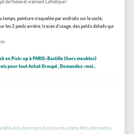
mpli de Poésie et vraiment Esthétique !
du temps, peinture craquelée par endroits sur le socle,
r les 2 pieds arrière, traces d’usage, des petits détails qui
5cm
tuit en Pick-up à PARIS-Bastille (hors meubles)
nvois pour tout Achat Groupé , Demandez-moi…
a table
,
bois
,
bois noirci
,
bois tourné
,
cuisine
,
déco
,
decoration
,