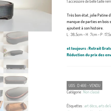
1 accessoire de belle taille re
Très bon état, jolie Patine 
manque de parties en bois su
ajoutent à son histoire.
L : 38,5cm – H : 7cm – P : 17,
et toujours : Retrait Gra
Réduction du prix des e
UGS :
D 466 - VENDU
Catégorie :
Non classé
Étiquettes :
art déco
,
arts de l