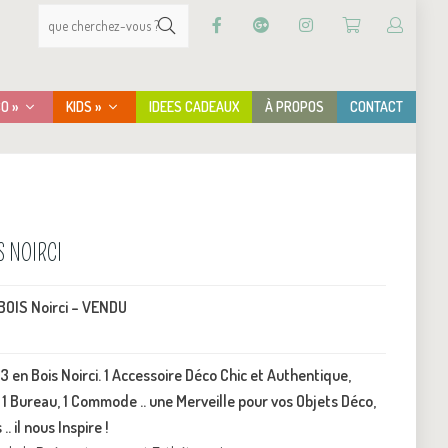
CO »
KIDS »
IDEES CADEAUX
À PROPOS
CONTACT
S NOIRCI
BOIS Noirci – VENDU
en Bois Noirci. 1 Accessoire Déco Chic et Authentique,
 1 Bureau, 1 Commode .. une Merveille pour vos Objets Déco,
. il nous Inspire !