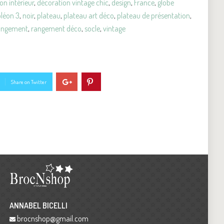
on intérieur
,
décoration vintage chic
,
design
,
France
,
globe
léon 3
,
noir
,
plateau
,
plateau art déco
,
plateau de présentation
,
angement
,
rangement déco
,
socle
,
vintage
Share on Twitter
ANNABEL BICELLI
brocnshop@gmail.com