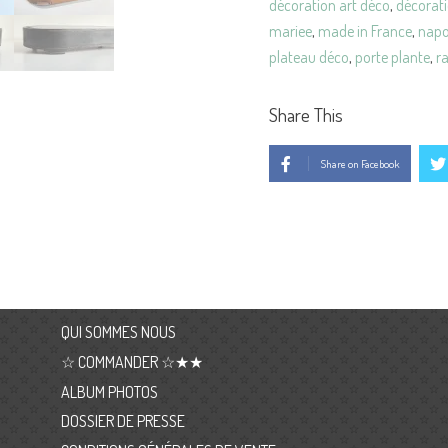
décoration art déco
,
décorati
mariee
,
made in France
,
napo
plateau déco
,
porte plante
,
r
Share This
Share on Facebook
QUI SOMMES NOUS
☆ COMMANDER ☆★★
ALBUM PHOTOS
DOSSIER DE PRESSE