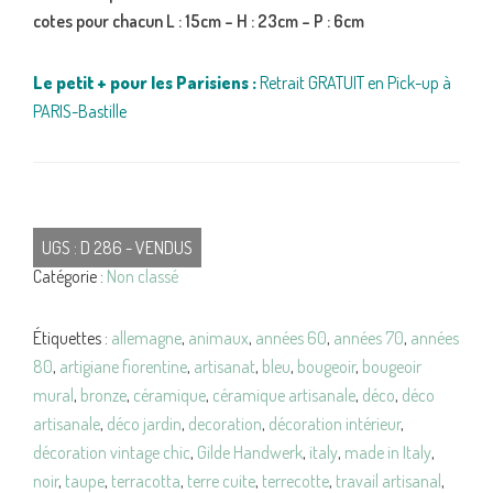
cotes pour chacun L : 15cm – H : 23cm – P : 6cm
Le petit + pour les Parisiens :
Retrait GRATUIT en Pick-up à
PARIS-Bastille
UGS :
D 286 - VENDUS
Catégorie :
Non classé
Étiquettes :
allemagne
,
animaux
,
années 60
,
années 70
,
années
80
,
artigiane fiorentine
,
artisanat
,
bleu
,
bougeoir
,
bougeoir
mural
,
bronze
,
céramique
,
céramique artisanale
,
déco
,
déco
artisanale
,
déco jardin
,
decoration
,
décoration intérieur
,
décoration vintage chic
,
Gilde Handwerk
,
italy
,
made in Italy
,
noir
,
taupe
,
terracotta
,
terre cuite
,
terrecotte
,
travail artisanal
,