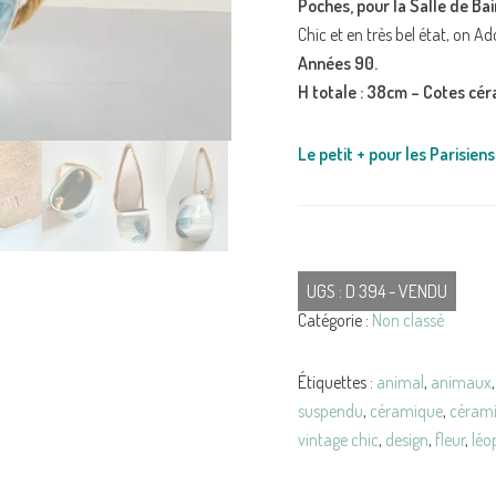
Poches, pour la Salle de Bai
Chic et en très bel état, on Ad
Années 90.
H totale : 38cm – Cotes cér
Le petit + pour les Parisiens 
UGS :
D 394 - VENDU
Catégorie :
Non classé
Étiquettes :
animal
,
animaux
suspendu
,
céramique
,
cérami
vintage chic
,
design
,
fleur
,
léo