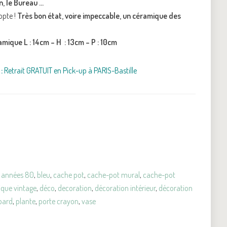
n, le Bureau …
opte !
Très bon état, voire impeccable, un céramique des
amique L : 14cm – H : 13cm – P : 10cm
:
Retrait GRATUIT en Pick-up à PARIS-Bastille
,
années 80
,
bleu
,
cache pot
,
cache-pot mural
,
cache-pot
que vintage
,
déco
,
decoration
,
décoration intérieur
,
décoration
pard
,
plante
,
porte crayon
,
vase