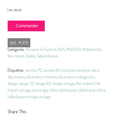
1 en stock
quantité
Commander
de
TABLE
UGS :
M 379
Basse
Catégories :
Bureaux & Pupitres
,
KIDS
,
MOBILIER
,
Mobilier Kids
,
Années
Non classé
,
Tables
,
Tables Basses
70
PIER
IMPORT
Étiquettes :
années 70
,
années 80
,
bois
,
bois exotique
,
déco
,
Vintage
decoration
,
décoration intérieur
,
décoration vintage chic
,
design
,
design 70
,
design 80
,
design vintage
,
Pier Import
,
Pier
Import vintage
,
space age
,
table
,
table basse
,
table basse chêne
,
table basse vintage
,
vintage
Share This