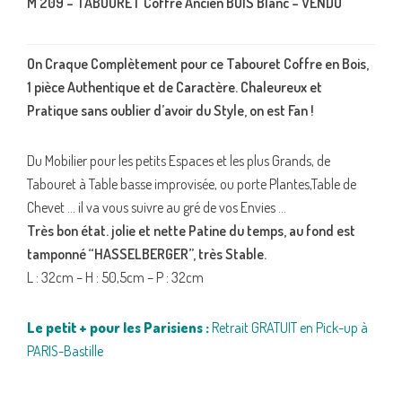
M 209 – TABOURET Coffre Ancien BOIS Blanc – VENDU
On Craque Complètement pour ce Tabouret Coffre en Bois,
1 pièce Authentique et de Caractère. Chaleureux et
Pratique sans oublier d’avoir du Style, on est Fan !
Du Mobilier pour les petits Espaces et les plus Grands, de
Tabouret à Table basse improvisée, ou porte Plantes,Table de
Chevet … il va vous suivre au gré de vos Envies …
Très bon état. jolie et nette Patine du temps, au fond est
tamponné “HASSELBERGER”, très Stable.
L : 32cm – H : 50,5cm – P : 32cm
Le petit + pour les Parisiens :
Retrait GRATUIT en Pick-up à
PARIS-Bastille