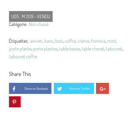
UGS :
M 209 - VENDU
Catégorie :
Non classé
Étiquettes :
ancien
,
banc
,
bois
,
coffre
,
crème
,
fromica
,
mint
,
porte plante
,
porte plantes
,
table basse
,
table chevet
,
tabouret
,
tabouret coffre
Share This
Share on Facebook
Share on Twitter