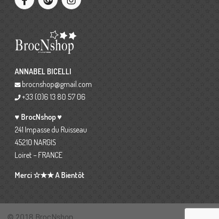
ANNABEL BICELLI
brocnshop@gmail.com
+33 (0)6 13 80 57 06
♥ BrocNshop ♥
241 Impasse du Ruisseau
45210 NARGIS
Loiret – FRANCE
Merci ☆★★ A Bientôt
© 2018 BrocNshop