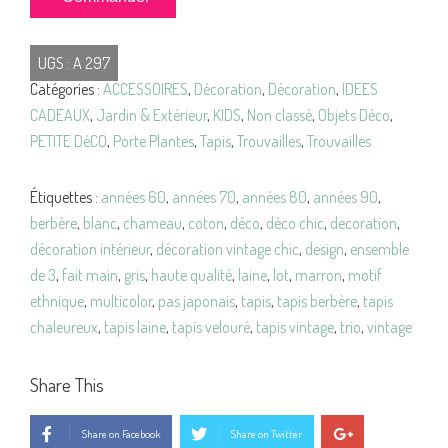
de
Mini
UGS :
A 297
TAPIS
Catégories :
ACCESSOIRES
,
Décoration
,
Décoration
,
IDEES
Velouré
CADEAUX
,
Jardin & Extérieur
,
KIDS
,
Non classé
,
Objets Déco
,
Oriental
PETITE DéCO
,
Porte Plantes
,
Tapis
,
Trouvailles
,
Trouvailles
VINTAGE
-
51cm
Étiquettes :
années 60
,
années 70
,
années 80
,
années 90
,
x
berbère
,
blanc
,
chameau
,
coton
,
déco
,
déco chic
,
decoration
,
36cm
décoration intérieur
,
décoration vintage chic
,
design
,
ensemble
de 3
,
fait main
,
gris
,
haute qualité
,
laine
,
lot
,
marron
,
motif
ethnique
,
multicolor
,
pas japonais
,
tapis
,
tapis berbère
,
tapis
chaleureux
,
tapis laine
,
tapis velouré
,
tapis vintage
,
trio
,
vintage
Share This
Share on Facebook
Share on Twitter