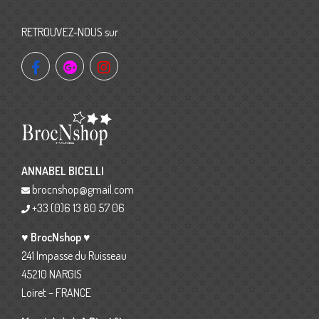
RETROUVEZ-NOUS sur
ANNABEL BICELLI
brocnshop@gmail.com
+33 (0)6 13 80 57 06
♥ BrocNshop ♥
241 Impasse du Ruisseau
45210 NARGIS
Loiret – FRANCE