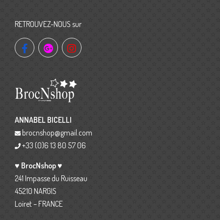
RETROUVEZ-NOUS sur
ANNABEL BICELLI
brocnshop@gmail.com
+33 (0)6 13 80 57 06
♥ BrocNshop ♥
241 Impasse du Ruisseau
45210 NARGIS
Loiret – FRANCE