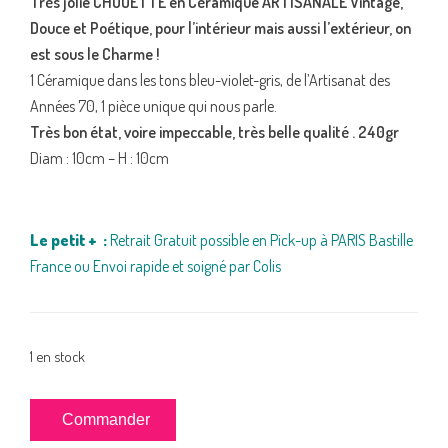
Très jolie CHOUETTE en Céramique ARTISANALE Vintage
,
Douce et Poétique, pour l’intérieur mais aussi l’extérieur, on
est sous le Charme !
1 Céramique dans les tons bleu-violet-gris, de l’Artisanat des
Années 70, 1 pièce unique qui nous parle.
Très bon état, voire impeccable, très belle qualité . 240gr
Diam : 10cm – H : 10cm
Le petit + :
Retrait Gratuit possible en Pick-up à PARIS Bastille
France ou Envoi rapide et soigné par Colis
1 en stock
quantité
Commander
de