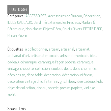
CHOUETTE
UGS :
D 594
Céramique
Catégories :
ACCESSOIRES
,
Accessoires de Bureau
,
Décoration
,
ARTISANALE
IDEES CADEAUX
,
Jardin & Extérieur
,
les Précieux
,
Marbre &
Vintage
Céramique
,
Non classé
,
Objets Déco
,
Objets Divers
,
PETITE DéCO
,
Presse Papier
Étiquettes :
à collectionner
,
artisan
,
artisanal
,
artisanat
,
artisanat d'art
,
artisanat mexcain
,
artisanat mexicain
,
bleu
,
cadeau
,
céramique
,
céramique façon poterie
,
céramique
vintage
,
chouette
,
collection
,
couleur
,
déco
,
déco cheminée
,
déco design
,
déco table
,
decoration
,
décoration intérieur
,
décoration vintage chic
,
fait main
,
gris
,
hibou
,
idée cadeau
,
kids
,
objet de collection
,
oiseau
,
poterie
,
presse-papiers
,
vintage
,
violet
Share This