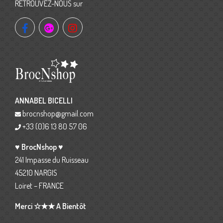
RETROUVEZ-NOUS sur
ANNABEL BICELLI
brocnshop@gmail.com
+33 (0)6 13 80 57 06
♥ BrocNshop ♥
241 Impasse du Ruisseau
45210 NARGIS
Loiret – FRANCE
Merci ☆★★ A Bientôt