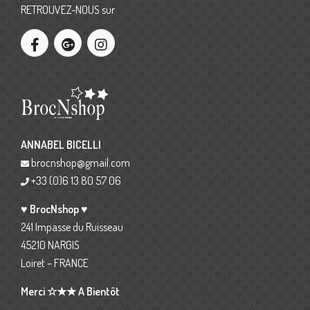
RETROUVEZ-NOUS sur
ANNABEL BICELLI
brocnshop@gmail.com
+33 (0)6 13 80 57 06
♥ BrocNshop ♥
241 Impasse du Ruisseau
45210 NARGIS
Loiret – FRANCE
Merci ☆★★ A Bientôt