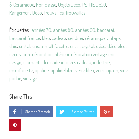
& Céramique
,
Non classé
,
Objets Déco
,
PETITE DéCO
,
OPALIN
Rangement Déco
,
Trouvailles
,
Trouvailles
Bleu
VINTAGE
Étiquettes :
années 70
,
années 80
,
années 90
,
baccarat
,
baccarat france
,
bleu
,
cadeau
,
cendrier
,
céramique vintage
,
chic
,
cristal
,
cristal multifacette
,
crital
,
crystal
,
déco
,
déco bleu
,
decoration
,
décoration intérieur
,
décoration vintage chic
,
design
,
diamant
,
idée cadeau
,
idées cadeau
,
industriel
,
multifacette
,
opaline
,
opaline bleu
,
verre bleu
,
verre opalin
,
vide
poche
,
vintage
Share This
Share on Facebook
Share on Twitter