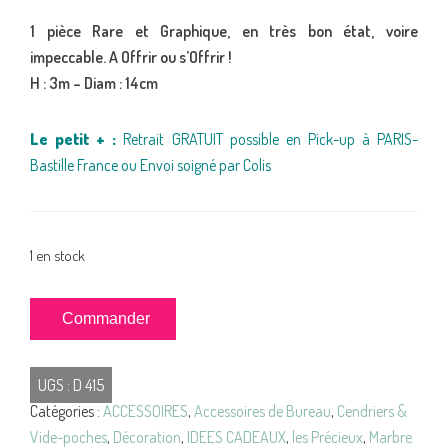
1 pièce Rare et Graphique, en très bon état, voire
impeccable. A Offrir ou s’Offrir !
H : 3m – Diam : 14cm
Le petit + :
Retrait GRATUIT possible en Pick-up à PARIS-
Bastille France ou Envoi soigné par Colis
1 en stock
quantité
Commander
de
CENDRIER
UGS :
D 415
Vide-
Catégories :
ACCESSOIRES
,
Accessoires de Bureau
,
Cendriers &
Poche
Vide-poches
,
Décoration
,
IDEES CADEAUX
,
les Précieux
,
Marbre
Verre