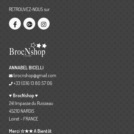
RETROUVEZ-NOUS sur
ANNABEL BICELLI
brocnshop@gmail.com
+33 (0)6 13 80 57 06
♥ BrocNshop ♥
241 Impasse du Ruisseau
45210 NARGIS
Loiret – FRANCE
Merci ☆★★ A Bientôt