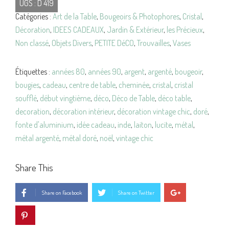
UGS :
D 419
Photophores
Catégories :
Art de la Table
,
Bougeoirs & Photophores
,
Cristal
,
XL
Décoration
,
IDEES CADEAUX
,
Jardin & Extérieur
,
les Précieux
,
CRISTAL
Non classé
,
Objets Divers
,
PETITE DéCO
,
Trouvailles
,
Vases
Vintage
Étiquettes :
années 80
,
années 90
,
argent
,
argenté
,
bougeoir
,
bougies
,
cadeau
,
centre de table
,
cheminée
,
cristal
,
cristal
soufflé
,
début vingtième
,
déco
,
Déco de Table
,
déco table
,
decoration
,
décoration intérieur
,
décoration vintage chic
,
doré
,
fonte d'aluminium
,
idée cadeau
,
inde
,
laiton
,
lucite
,
métal
,
métal argenté
,
métal doré
,
noël
,
vintage chic
Share This
Share on Facebook
Share on Twitter