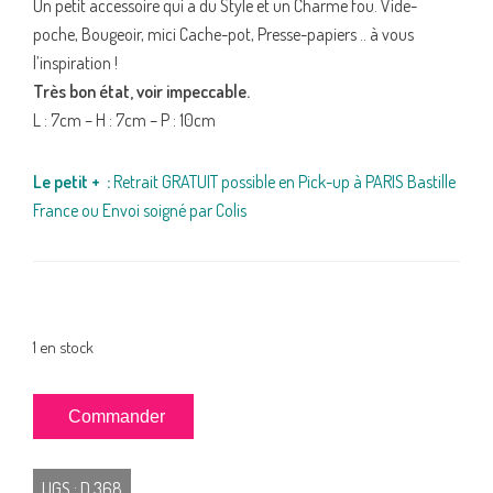
Un petit accessoire qui a du Style et un Charme fou. Vide-
poche, Bougeoir, mici Cache-pot, Presse-papiers .. à vous
l’inspiration !
Très bon état, voir impeccable.
L : 7cm – H : 7cm – P : 10cm
Le petit + :
Retrait GRATUIT possible en Pick-up à PARIS Bastille
France ou Envoi soigné par Colis
1 en stock
quantité
Commander
de
BOUGEOIR
UGS :
D 368
Ours