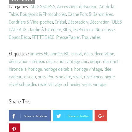
Catégories :
ACCESSOIRES
,
Accessoires de Bureau
,
Art de la
Polaire
Table
,
Bougeoirs & Photophores
,
Cache Pots & Jardinières
,
CRISTAL
Cendriers & Vide-poches
,
Cristal
,
Décoration
,
Décoration
,
IDEES
Vintage
CADEAUX
,
Jardin & Extérieur
,
KIDS
,
les Précieux
,
Non classé
,
Objets Déco
,
PETITE DéCO
,
Presse Papier
,
Trouvailles
Étiquettes :
années 50
,
années 60
,
cristal
,
déco
,
decoration
,
décoration intérieur
,
décoration vintage chic
,
design
,
diamant
,
hirondelle
,
horloge
,
horloge de table
,
horloge vintage
,
idée
cadeau
,
oiseau
,
ours
,
Pours polaire
,
réveil
,
réveil mécanique
,
réveil schneider
,
réveil vintage
,
schneider
,
verre
,
vintage
Share This
Share on Facebook
Share on Twitter