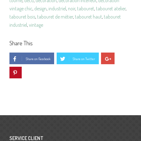
tourné
,
déco
,
decoration
,
décoration intérieur
,
décoration
vintage chic
,
design
,
industriel
,
noir
,
tabouret
,
tabouret atelier
,
tabouret bois
,
tabouret de métier
,
tabouret haut
,
tabouret
industriel
,
vintage
Share This
Share on Facebook
Share on Twitter
SERVICE CLIENT