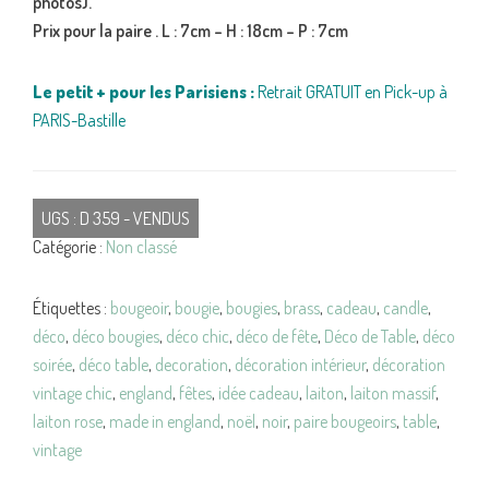
photos).
Prix pour la paire . L : 7cm – H : 18cm – P : 7cm
Le petit + pour les Parisiens :
Retrait GRATUIT en Pick-up à
PARIS-Bastille
UGS :
D 359 - VENDUS
Catégorie :
Non classé
Étiquettes :
bougeoir
,
bougie
,
bougies
,
brass
,
cadeau
,
candle
,
déco
,
déco bougies
,
déco chic
,
déco de fête
,
Déco de Table
,
déco
soirée
,
déco table
,
decoration
,
décoration intérieur
,
décoration
vintage chic
,
england
,
fêtes
,
idée cadeau
,
laiton
,
laiton massif
,
laiton rose
,
made in england
,
noël
,
noir
,
paire bougeoirs
,
table
,
vintage