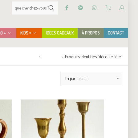
CO »
KIDS »
IDEES CADEAUX
À PROPOS
CONTACT
Accueil
Boutique
Produits identifiés “déco de fête”