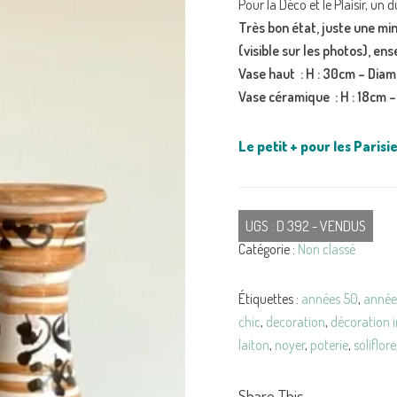
Pour la Déco et le Plaisir, un
Très bon état, juste une min
(visible sur les photos), ens
Vase haut : H : 30cm – Diam 
Vase céramique : H : 18cm –
Le petit + pour les Parisie
UGS :
D 392 - VENDUS
Catégorie :
Non classé
Étiquettes :
années 50
,
année
chic
,
decoration
,
décoration i
laiton
,
noyer
,
poterie
,
soliflore
Share This